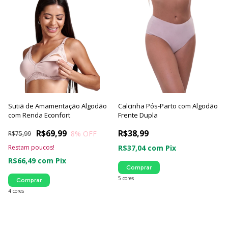
Sutiã de Amamentação Algodão
Calcinha Pós-Parto com Algodão
com Renda Econfort
Frente Dupla
R$69,99
R$38,99
8
% OFF
R$75,99
Restam poucos!
R$37,04
com
Pix
R$66,49
com
Pix
Comprar
5 cores
Comprar
4 cores